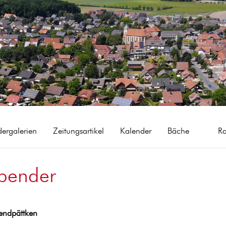
dergalerien
Zeitungsartikel
Kalender
Bäche
R
Spender
endpättken